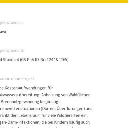
jektstandort:
lawi
jektstandard:
d Standard (GS PoA ID-Nr.: 1247 & 1265)
uation ohne Projekt:
he Kosten/Aufwendungen für
nkwasseraufbereitung; Abholzung von Waldflächen
r Brennholzgewinnung begünstigt
remwettersituationen (Dürren, Überflutungen) und
ränkt den Lebensraum für viele Wildtierarten ein;
en-Darm-Infektionen, die bei Kindern häufig auch