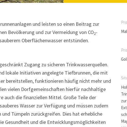
Pro
Brunnenanlagen und leisten so einen Beitrag zur
Ma
chen Bevölkerung und zur Vermeidung von CO
-
2
nsauberem Oberflächenwasser entstünden.
Pro
Gol
geschränkt Zugang zu sicheren Trinkwasserquellen.
d lokale Initiativen angelegte Tiefbrunnen, die mit
Sit
 bereitstellen, funktionieren häufig nicht mehr und
Ho
len vielen Dorfgemeinschaften hierfür nachhaltige
Tri
uch die finanziellen Mittel. Große Teile der
zu
 sauberes Wasser zur Verfügung und müssen zudem
Ext
 und Tümpeln zurückgreifen. Dies hat erhebliche
sch
Mag
 Die Gesundheit und die Entwicklungsmöglichkeiten