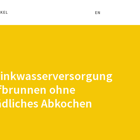
IKEL
EN
rinkwasserversorgung
efbrunnen ohne
ädliches Abkochen