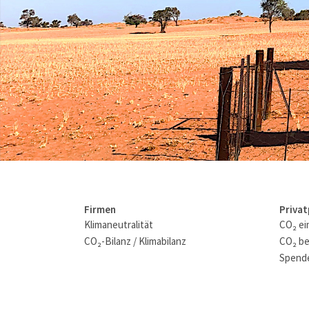
Firmen
Priva
Klimaneutralität
CO₂ ei
CO₂-Bilanz / Klimabilanz
CO₂ be
Spende