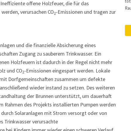
töt
Ineffiziente offene Holzfeuer, die für das
Ra
 werden, verursachen CO
-Emissionen und tragen zur
2
lagen und die finanzielle Absicherung eines
schaften Zugang zu sauberem Trinkwasser. Ein
enen Holzfeuern ist dadurch in der Regel nicht mehr
olz und CO
-Emissionen eingespart werden. Lokale
2
en mit Dorfgemeinschaften zusammen um defekte
 anschließend wieder instand zu setzen. Des weiteren
tandhaltung der Brunnen unterstützt, um dauerhaft
 im Rahmen des Projekts installierten Pumpen werden
e durch Solaranlagen mit Strom versorgt oder von
es Trinkwasser verursachte
e bei Kindern immer wieder einen schweren Verlauf