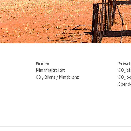
Firmen
Priva
Klimaneutralität
CO₂ ei
CO₂-Bilanz / Klimabilanz
CO₂ be
Spende