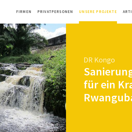
FIRMEN
PRIVATPERSONEN
UNSERE PROJEKTE
ART
DR Kongo
Sanierung
für ein K
Rwanguba